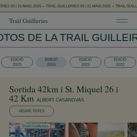
LERIES 30 i 31 MAIG 2026
TRAIL GUILLERIES 30 i 31 MAIG 2026
TRAIL GUI
Trail Guilleries
TOS DE LA TRAIL GUILLEI
EDICIÓ
EDICIÓ
EDICIÓ
EDICIÓ
2025
2024
2023
2022
Sortida 42km i St. Miquel 26 i
42 Km
ALBERT CASANOVAS
VEURE TOTES