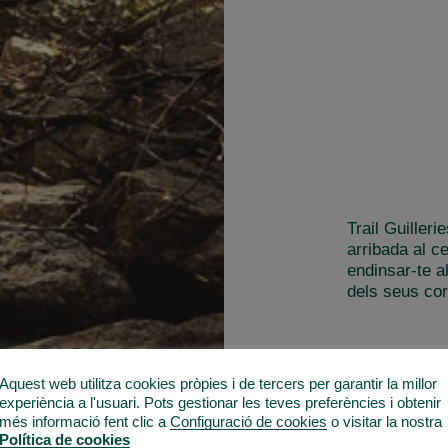
Trail Guiller
arribada al c
endinsar-te a
dels seus cor
Aquest web utilitza cookies pròpies i de tercers per garantir la millor
experiència a l'usuari. Pots gestionar les teves preferències i obtenir
més informació fent clic a
Configuració de cookies
o visitar la nostra
Política de cookies