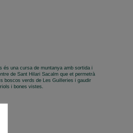
ies és una cursa de muntanya amb sortida i
entre de Sant Hilari Sacalm que et permetrà
ls boscos verds de Les Guilleries i gaudir
riols i bones vistes.