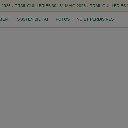
 31 MAIG 2026
TRAIL GUILLERIES 30 i 31 MAIG 2026
TRAIL GUILL
MENT
SOSTENIBILITAT
FOTOS
NO ET PERDIS RES