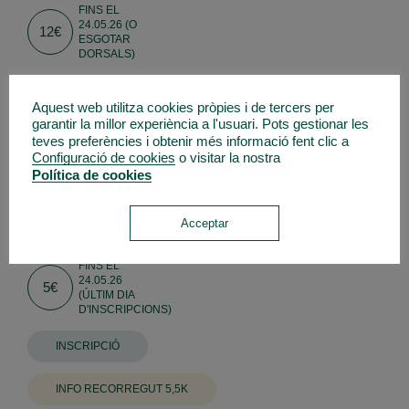
FINS EL
24.05.26 (O
12€
ESGOTAR
DORSALS)
INSCRIPCIÓ
Aquest web utilitza cookies pròpies i de tercers per
garantir la millor experiència a l'usuari. Pots gestionar les
INFO RECORREGUT
teves preferències i obtenir més informació fent clic a
Configuració de cookies
o visitar la nostra
Política de cookies
Trail Kids Guilleries
Acceptar
5,5K - 3,5K - 2,5K - 1,3K
FINS EL
24.05.26
5€
(ÚLTIM DIA
D'INSCRIPCIONS)
INSCRIPCIÓ
INFO RECORREGUT 5,5K