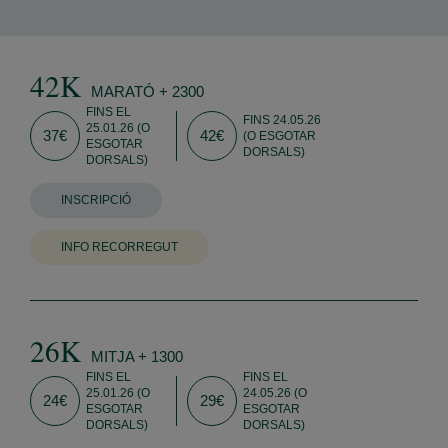
42K
MARATÓ + 2300
FINS EL
FINS 24.05.26
25.01.26 (O
37€
42€
(O ESGOTAR
ESGOTAR
DORSALS)
DORSALS)
INSCRIPCIÓ
INFO RECORREGUT
26K
MITJA + 1300
FINS EL
FINS EL
25.01.26 (O
24.05.26 (O
24€
29€
ESGOTAR
ESGOTAR
DORSALS)
DORSALS)